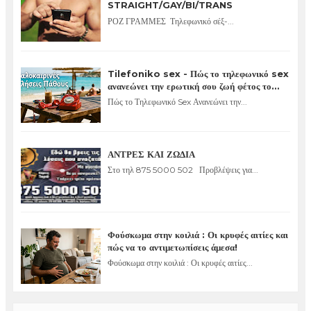
STRAIGHT/GAY/BI/TRANS
ΡΟΖ ΓΡΑΜΜΕΣ Τηλεφωνικό σέξ-...
Tilefoniko sex - Πώς το τηλεφωνικό sex
ανανεώνει την ερωτική σου ζωή φέτος το
καλοκαίρι
Πώς το Τηλεφωνικό Sex Ανανεώνει την...
ΑΝΤΡΕΣ ΚΑΙ ΖΩΔΙΑ
Στο τηλ 875 5000 502 Προβλέψεις για...
Φούσκωμα στην κοιλιά : Οι κρυφές αιτίες και
πώς να το αντιμετωπίσεις άμεσα!
Φούσκωμα στην κοιλιά : Οι κρυφές αιτίες...