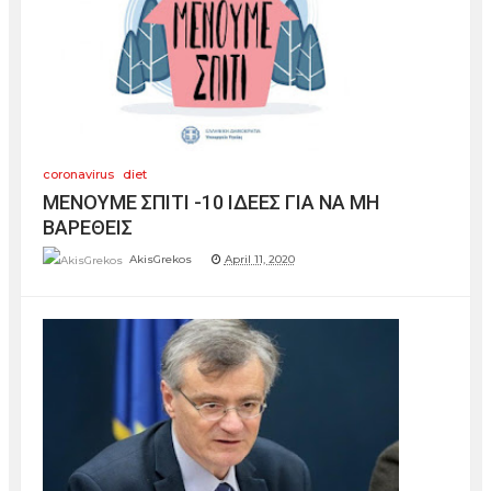
coronavirus
diet
ΜΕΝΟΥΜΕ ΣΠΙΤΙ -10 IΔΕΕΣ ΓΙΑ ΝΑ ΜΗ
ΒΑΡΕΘΕΙΣ
AkisGrekos
April 11, 2020