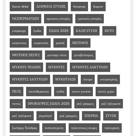
διαιτα orac
ΔΙΑΡΚΕΙΑ ΣΤΥΣΗΣ
διατροφη
δωρεαν
ΕΚΣΠΕΡΜΑΤΩΣΗ
ερωτικες ιστορίες
ερωτικές ιστορίες
εσωρουχα
ζωδια
ΖΩΔΙΑ 2025
ΚΑΛΗ ΣΤΥΣΗ
ΚΕΤΟ
κορονοιος
κορονοϊός
μασαζ
ΜΕΓΕΘΟΣ
ΜΕΓΕΘΟΣ ΠΕΟΥΣ
μενουμε σπιτι
μεταβολισμος
ΜΥΚΗΤΕ ΠΟΔΙΩΝ
ΜΥΚΗΤΕΣ
ΜΥΚΗΤΕΣ ΔΑΚΤΥΛΩΝ
ΜΥΚΗΤΕΣ ΔΑΧΤΥΛΩΝ
ΜΥΚΗΤΙΑΣΗ
όνειρα
ονειροκρίτης
ΠΕΟΣ
πιεσοθεραπεια
ποδια
πονοι γονατα
πονοι χερια
πονος
ΠΡΟΒΛΕΨΕΙΣ ΖΩΔΙΑ 2025
ροζ γραμμες
ροζ τηλεφωνα
ροζ τηλέφωνα
ροχαλητό
ρωζ γραμμές
ΣΠΕΡΜΑ
ΣΤΥΣΗ
Σωτήρης Τσιόδρας
τεστοστερονη
τηλεοπτικες σειρες
τηλεοραση