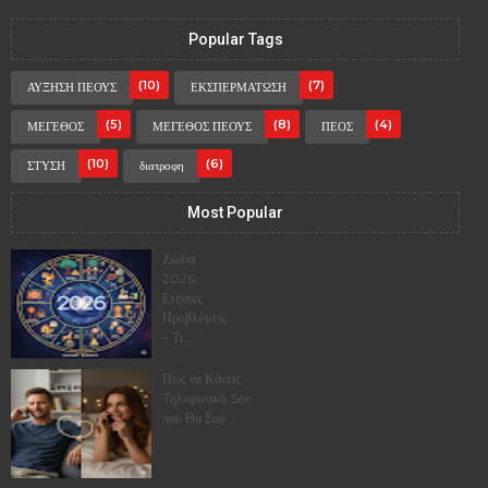
Popular Tags
(10)
(7)
ΑΥΞΗΣΗ ΠΕΟΥΣ
ΕΚΣΠΕΡΜΑΤΩΣΗ
(5)
(8)
(4)
ΜΕΓΕΘΟΣ
ΜΕΓΕΘΟΣ ΠΕΟΥΣ
ΠΕΟΣ
(10)
(6)
ΣΤΥΣΗ
διατροφη
Most Popular
Ζώδια
2026:
Ετήσιες
Προβλέψεις
– Τι...
Πώς να Κάνεις
Τηλεφωνικό Sex
που Θα Σου...