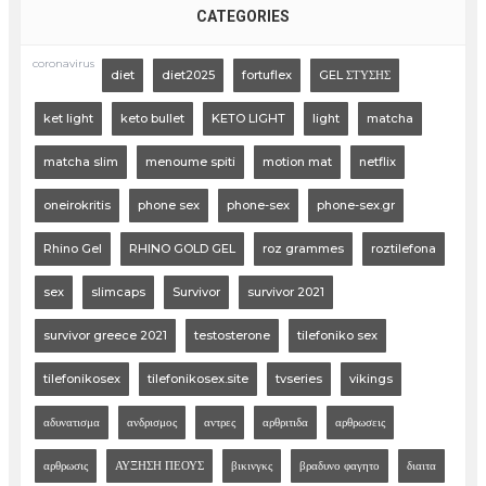
CATEGORIES
coronavirus
diet
diet2025
fortuflex
GEL ΣΤΥΣΗΣ
ket light
keto bullet
KETO LIGHT
light
matcha
matcha slim
menoume spiti
motion mat
netflix
oneirokritis
phone sex
phone-sex
phone-sex.gr
Rhino Gel
RHINO GOLD GEL
roz grammes
roztilefona
sex
slimcaps
Survivor
survivor 2021
survivor greece 2021
testosterone
tilefoniko sex
tilefonikosex
tilefonikosex.site
tvseries
vikings
αδυνατισμα
ανδρισμος
αντρες
αρθριτιδα
αρθρωσεις
αρθρωσις
ΑΥΞΗΣΗ ΠΕΟΥΣ
βικινγκς
βραδυνο φαγητο
διαιτα