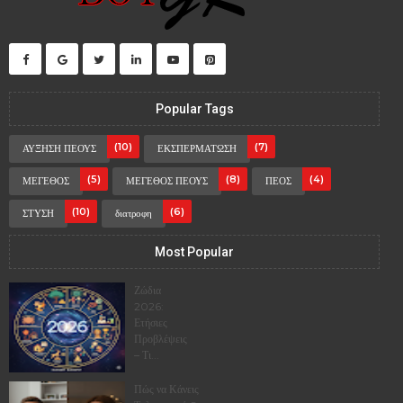
Popular Tags
(10)
(7)
ΑΥΞΗΣΗ ΠΕΟΥΣ
ΕΚΣΠΕΡΜΑΤΩΣΗ
(5)
(8)
(4)
ΜΕΓΕΘΟΣ
ΜΕΓΕΘΟΣ ΠΕΟΥΣ
ΠΕΟΣ
(10)
(6)
ΣΤΥΣΗ
διατροφη
Most Popular
Ζώδια
2026:
Ετήσιες
Προβλέψεις
– Τι...
Πώς να Κάνεις