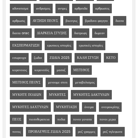
αδυνατισμα
ανδρισμος
αντρες
αρθριτιδα
αρθρωσεις
αρθρωσις
ΑΥΞΗΣΗ ΠΕΟΥΣ
βικινγκς
βραδυνο φαγητο
διαιτα
διαιτα orac
ΔΙΑΡΚΕΙΑ ΣΤΥΣΗΣ
διατροφη
δωρεαν
ΕΚΣΠΕΡΜΑΤΩΣΗ
ερωτικες ιστορίες
ερωτικές ιστορίες
εσωρουχα
ζωδια
ΖΩΔΙΑ 2025
ΚΑΛΗ ΣΤΥΣΗ
ΚΕΤΟ
κορονοιος
κορονοϊός
μασαζ
ΜΕΓΕΘΟΣ
ΜΕΓΕΘΟΣ ΠΕΟΥΣ
μενουμε σπιτι
μεταβολισμος
ΜΥΚΗΤΕ ΠΟΔΙΩΝ
ΜΥΚΗΤΕΣ
ΜΥΚΗΤΕΣ ΔΑΚΤΥΛΩΝ
ΜΥΚΗΤΕΣ ΔΑΧΤΥΛΩΝ
ΜΥΚΗΤΙΑΣΗ
όνειρα
ονειροκρίτης
ΠΕΟΣ
πιεσοθεραπεια
ποδια
πονοι γονατα
πονοι χερια
πονος
ΠΡΟΒΛΕΨΕΙΣ ΖΩΔΙΑ 2025
ροζ γραμμες
ροζ τηλεφωνα