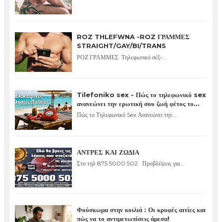
ROZ THLEFWNA -ROZ ΓΡΑΜΜΕΣ
STRAIGHT/GAY/BI/TRANS
ΡΟΖ ΓΡΑΜΜΕΣ Τηλεφωνικό σέξ-...
Tilefoniko sex - Πώς το τηλεφωνικό sex
ανανεώνει την ερωτική σου ζωή φέτος το
καλοκαίρι
Πώς το Τηλεφωνικό Sex Ανανεώνει την...
ΑΝΤΡΕΣ ΚΑΙ ΖΩΔΙΑ
Στο τηλ 875 5000 502 Προβλέψεις για...
Φούσκωμα στην κοιλιά : Οι κρυφές αιτίες και
πώς να το αντιμετωπίσεις άμεσα!