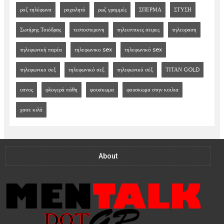
ροζ τηλέφωνα
ροχαλητό
ρωζ γραμμές
ΣΠΕΡΜΑ
ΣΤΥΣΗ
Σωτήρης Τσιόδρας
τεστοστερονη
τηλεοπτικες σειρες
τηλεοραση
τηλεφωνική παρέα
τηλεφωνικο sex
τηλεφωνικό sex
τηλεφωνικο σεξ
τηλεφωνικό σεξ
τηλεφωνικό σέξ
ΤΙΤΑΝ GOLD
υπνος
φλογερά πάθη
φουσκωμα
φουσκωμα στην κοιλια
χασε κιλά
About