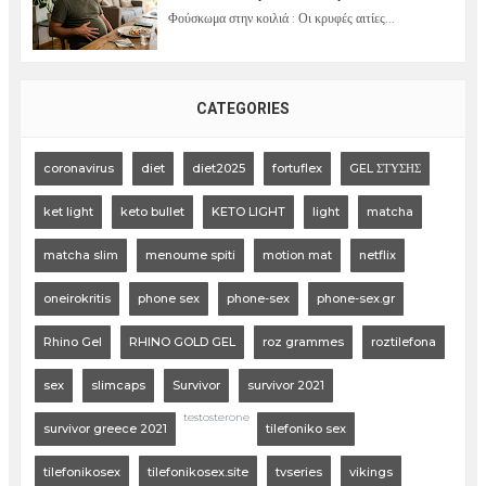
Φούσκωμα στην κοιλιά : Οι κρυφές αιτίες...
CATEGORIES
coronavirus
diet
diet2025
fortuflex
GEL ΣΤΥΣΗΣ
ket light
keto bullet
KETO LIGHT
light
matcha
matcha slim
menoume spiti
motion mat
netflix
oneirokritis
phone sex
phone-sex
phone-sex.gr
Rhino Gel
RHINO GOLD GEL
roz grammes
roztilefona
sex
slimcaps
Survivor
survivor 2021
testosterone
survivor greece 2021
tilefoniko sex
tilefonikosex
tilefonikosex.site
tvseries
vikings