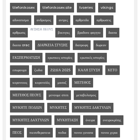
tilefonikosex
tilefonikosex.site
tvseries
vikings
αδυνατισμα
ανδρισμος
αντρες
αρθριτιδα
αρθρωσεις
ΑΥΞΗΣΗ ΠΕΟΥΣ
αρθρωσις
βικινγκς
βραδυνο φαγητο
διαιτα
διαιτα orac
ΔΙΑΡΚΕΙΑ ΣΤΥΣΗΣ
διατροφη
δωρεαν
ΕΚΣΠΕΡΜΑΤΩΣΗ
ερωτικες ιστορίες
ερωτικές ιστορίες
εσωρουχα
ζωδια
ΖΩΔΙΑ 2025
ΚΑΛΗ ΣΤΥΣΗ
ΚΕΤΟ
κορονοιος
κορονοϊός
μασαζ
ΜΕΓΕΘΟΣ
ΜΕΓΕΘΟΣ ΠΕΟΥΣ
μενουμε σπιτι
μεταβολισμος
ΜΥΚΗΤΕ ΠΟΔΙΩΝ
ΜΥΚΗΤΕΣ
ΜΥΚΗΤΕΣ ΔΑΚΤΥΛΩΝ
ΜΥΚΗΤΕΣ ΔΑΧΤΥΛΩΝ
ΜΥΚΗΤΙΑΣΗ
όνειρα
ονειροκρίτης
ΠΕΟΣ
πιεσοθεραπεια
ποδια
πονοι γονατα
πονοι χερια