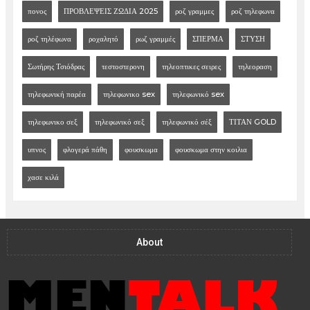
πονος
ΠΡΟΒΛΕΨΕΙΣ ΖΩΔΙΑ 2025
ροζ γραμμες
ροζ τηλεφωνα
ροζ τηλέφωνα
ροχαλητό
ρωζ γραμμές
ΣΠΕΡΜΑ
ΣΤΥΣΗ
Σωτήρης Τσιόδρας
τεστοστερονη
τηλεοπτικες σειρες
τηλεοραση
τηλεφωνική παρέα
τηλεφωνικο sex
τηλεφωνικό sex
τηλεφωνικο σεξ
τηλεφωνικό σεξ
τηλεφωνικό σέξ
ΤΙΤΑΝ GOLD
υπνος
φλογερά πάθη
φουσκωμα
φουσκωμα στην κοιλια
χασε κιλά
About