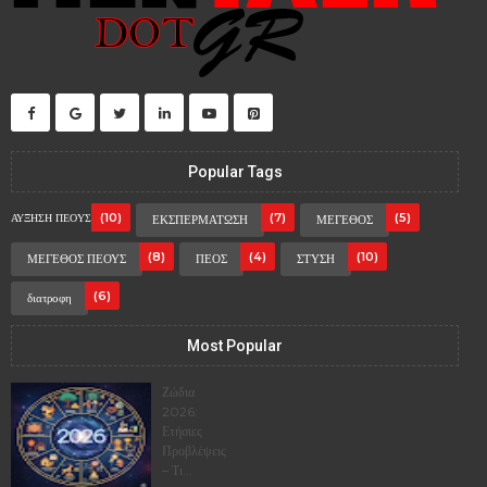
Popular Tags
(10)
(7)
(5)
ΑΥΞΗΣΗ ΠΕΟΥΣ
ΕΚΣΠΕΡΜΑΤΩΣΗ
ΜΕΓΕΘΟΣ
(8)
(4)
(10)
ΜΕΓΕΘΟΣ ΠΕΟΥΣ
ΠΕΟΣ
ΣΤΥΣΗ
(6)
διατροφη
Most Popular
Ζώδια
2026:
Ετήσιες
Προβλέψεις
– Τι...