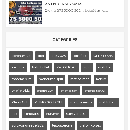
ΑΝΤΡΕΣ ΚΑΙ ΖΩΔΙΑ
Στο τηλ 875 5000 502 Προβλέψεις για...
CATEGORIES
coronavirus
diet
diet2025
fortuflex
GEL ΣΤΥΣΗΣ
ket light
keto bullet
KETO LIGHT
light
matcha
matcha slim
menoume spiti
motion mat
netflix
oneirokritis
phone sex
phone-sex
phone-sex.gr
Rhino Gel
RHINO GOLD GEL
roz grammes
roztilefona
sex
slimcaps
Survivor
survivor 2021
survivor greece 2021
testosterone
tilefoniko sex